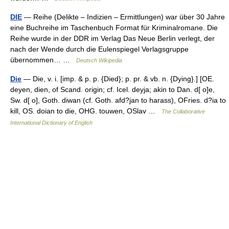
DIE
— Reihe (Delikte – Indizien – Ermittlungen) war über 30 Jahre
eine Buchreihe im Taschenbuch Format für Kriminalromane. Die
Reihe wurde in der DDR im Verlag Das Neue Berlin verlegt, der
nach der Wende durch die Eulenspiegel Verlagsgruppe
übernommen… …
Deutsch Wikipedia
Die
— Die, v. i. [imp. & p. p. {Died}; p. pr. & vb. n. {Dying}.] [OE.
deyen, dien, of Scand. origin; cf. Icel. deyja; akin to Dan. d[ o]e,
Sw. d[ o], Goth. diwan (cf. Goth. afd?jan to harass), OFries. d?ia to
kill, OS. doian to die, OHG. touwen, OSlav …
The Collaborative
International Dictionary of English