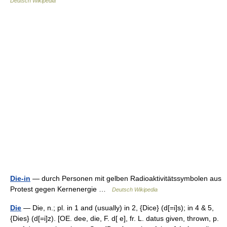
Deutsch Wikipedia
Die-in
— durch Personen mit gelben Radioaktivitätssymbolen aus
Protest gegen Kernenergie …
Deutsch Wikipedia
Die
— Die, n.; pl. in 1 and (usually) in 2, {Dice} (d[=i]s); in 4 & 5,
{Dies} (d[=i]z). [OE. dee, die, F. d[ e], fr. L. datus given, thrown, p.