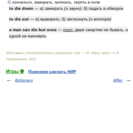
4)
кончаться, замирать, затихать, терять в силе
to die down
— а) замирать
(о звуке)
; б) падать в обморок
to die out
— а) вымирать; б) заглохнуть
(о моторе)
a man can die but once
—
посл.
двум смертям не бывать, а
одной не миновать
2000 самых употребительных английских слов. — М.: Айрис-пресс
.
А. В.
Петроченков
.
2010
.
Игры ⚽
Поможем сделать НИР
dictionary
differ