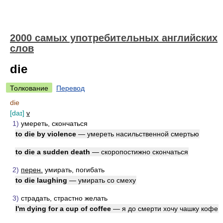
2000 самых употребительных английских
слов
die
Толкование
Перевод
die
[daɪ]
v
1)
умереть, скончаться
to die by violence
— умереть насильственной смертью
to die a sudden death
— скоропостижно скончаться
2)
перен.
умирать, погибать
to die laughing
— умирать со смеху
3)
страдать, страстно желать
I'm dying for a cup of coffee
— я до смерти хочу чашку кофе