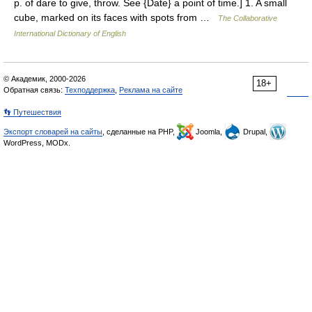
p. of dare to give, throw. See {Date} a point of time.] 1. A small
cube, marked on its faces with spots from …
The Collaborative
International Dictionary of English
© Академик, 2000-2026
18+
Обратная связь:
Техподдержка
,
Реклама на сайте
👣 Путешествия
Экспорт словарей на сайты
, сделанные на PHP,
Joomla,
Drupal,
WordPress, MODx.